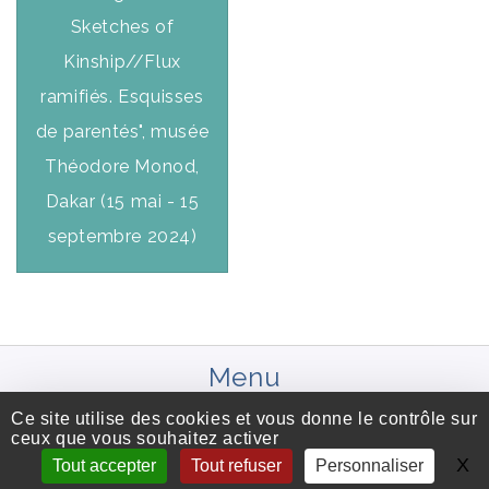
Sketches of
Kinship//Flux
ramifiés. Esquisses
de parentés", musée
Théodore Monod,
Dakar (15 mai - 15
septembre 2024)
Menu
EPHA
Ce site utilise des cookies et vous donne le contrôle sur
ceux que vous souhaitez activer
MEMBRES
X
Ma
Tout accepter
Tout refuser
Personnaliser
PUBLICATIONS