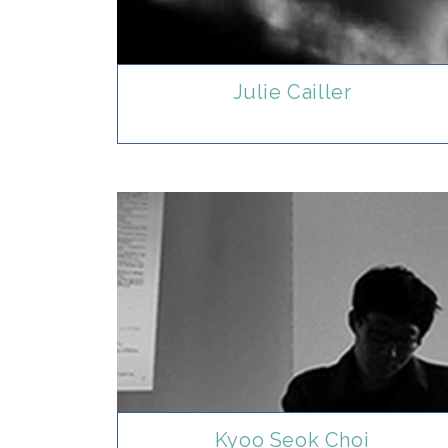
Julie Cailler
Kyoo Seok Choi