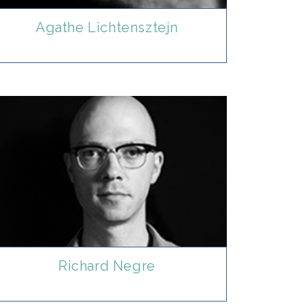
Agathe Lichtensztejn
Richard Negre