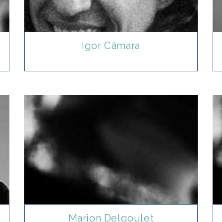
Igor Câmara
Marion Delgoulet