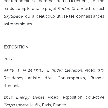
contemporaines, comme particulièrement, je me
rends compte que le projet
Roden Crater
est le seul
SkySpace
, qui a beaucoup utilisé les connaissances
astronomiques.
EXPOSITION
2017
45
°
38’ 3’’
N 25
°
35’
34
’’ E 960M Elevation
, vidéo, 3rd
Residency artiste d’Art Contemporain, Brasov,
Romania.
2017
Energy Debat
, vidéo, exposition collective
Troposph
ère
, le 6b, Paris, France.