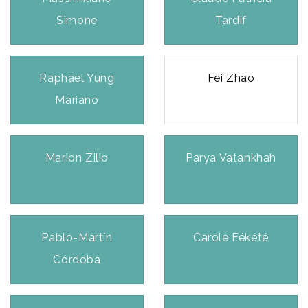
Simone
Tardif
Raphaël Yung
Fei Zhao
Mariano
Marion Zilio
Parya Vatankhah
Pablo-Martín
Carole Fékété
Córdoba