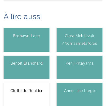
À lire aussi
Bronwyn Lace
Clara Melniczuk
/Nomasmetaforas
Benoît Blanchard
Kenji Kitayama
Clothilde Roullier
Anne-Lise Large