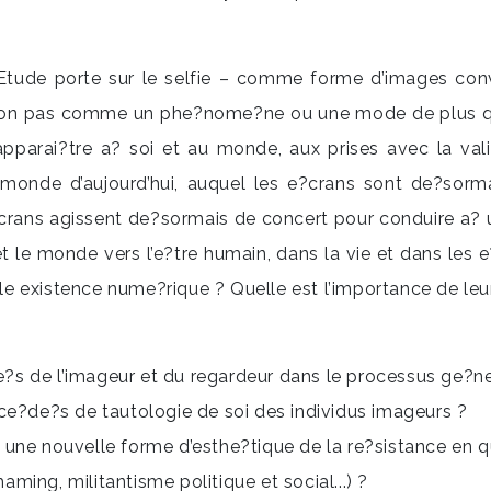
tude porte sur le selfie – comme forme d’images conv
s non pas comme un phe?nome?ne ou une mode de plus q
arai?tre a? soi et au monde, aux prises avec la validat
e monde d’aujourd’hui, auquel les e?crans sont de?sorma
crans agissent de?sormais de concert pour conduire a? 
et le monde vers l’e?tre humain, dans la vie et dans les
eule existence nume?rique ? Quelle est l’importance de le
te?s de l’imageur et du regardeur dans le processus ge?ne?
ce?de?s de tautologie de soi des individus imageurs ?
ent une nouvelle forme d’esthe?tique de la re?sistance en 
ing, militantisme politique et social...) ?