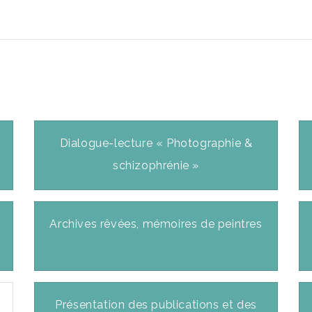
Dialogue-lecture « Photographie &
schizophrénie »
Archives rêvées, mémoires de peintres
Présentation des publications et des