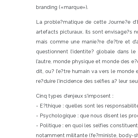
branding («marque»).
La proble?matique de cette Journe?e d’E
artefacts picturaux. Ils sont envisage?
mais comme une manie?re d’e?tre et d’app
questionnent l’identite? globale dans l
l’autre, monde physique et monde des e?
dit, ou? l’e?tre humain va vers le monde 
re?duire l’incidence des selfies a? leur s
Cinq types d’enjeux s’imposent :
- E?thique : quelles sont les responsabili
- Psychologique : que nous disent les pro
- Politique : en quoi les selfies constitu
notamment militante (fe?ministe, body-sham