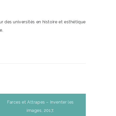
r des universités en histoire et esthétique
e.
Farces et Attrapes – Inventer les
images, 2017.